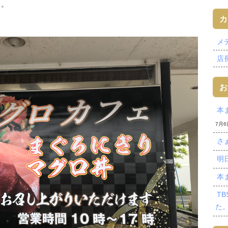
よ。
カ
メデ
店長
お
本
7月6
さ
明
本
T
た