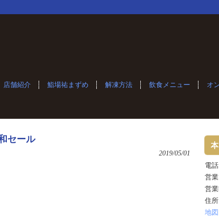
店舗紹介
鮨場祐まずめ
解凍方法
飲食メニュー
オ
和セール
本
2019/05/01
電話：
営業
営業
。
住所
地図