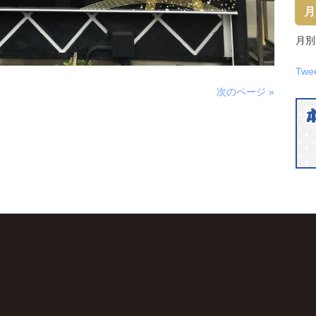
月
月別
Twe
次のページ »