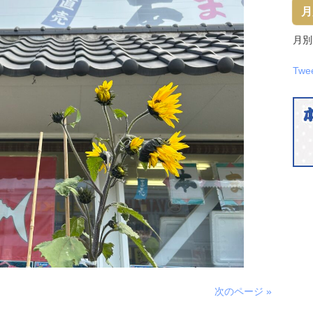
月
月別
Twe
次のページ »