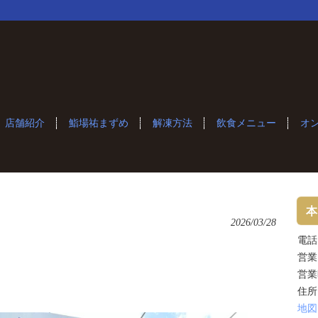
店舗紹介
鮨場祐まずめ
解凍方法
飲食メニュー
オ
本
2026/03/28
電話：
営業
営業
住所
地図