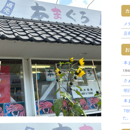
カ
メデ
店長
お
本
7月6
さ
明
本
T
た