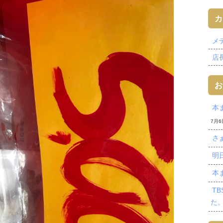
カ
メデ
店長
お
本
7月6
さ
明
本
T
た