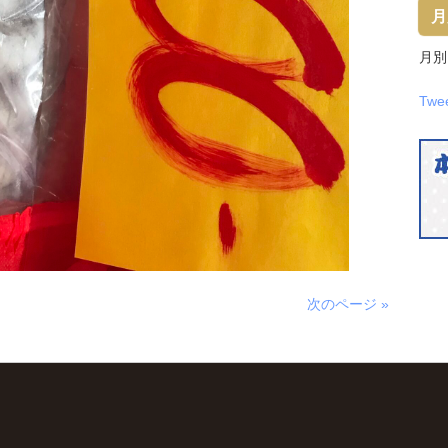
月
月別
Twe
次のページ »