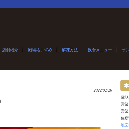
店舗紹介
鮨場祐まずめ
解凍方法
飲食メニュー
オ
本
2022/02/26
電話：
円
営業
営業
住所
地図