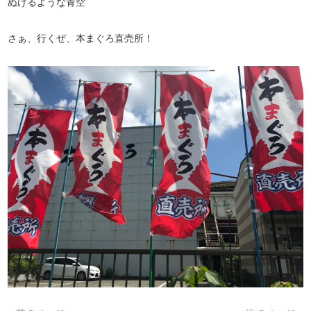
ぬけるような青空
さぁ、行くぜ、本まぐろ直売所！