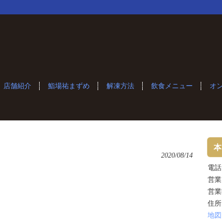
店舗紹介
鮨場祐まずめ
解凍方法
飲食メニュー
オ
本
2020/08/14
電話：
営業
営業
住所
地図