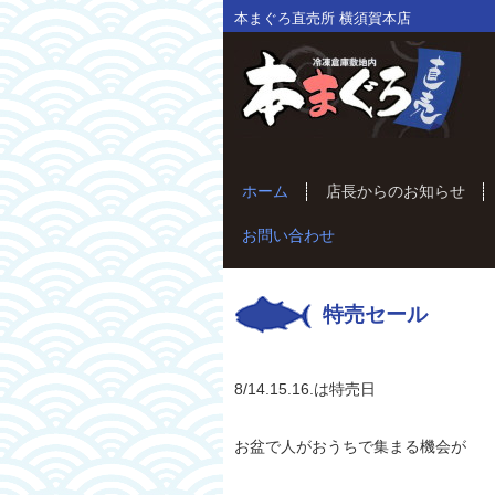
本まぐろ直売所 横須賀本店
ホーム
店長からのお知らせ
お問い合わせ
特売セール
8/14.15.16.は特売日
お盆で人がおうちで集まる機会が