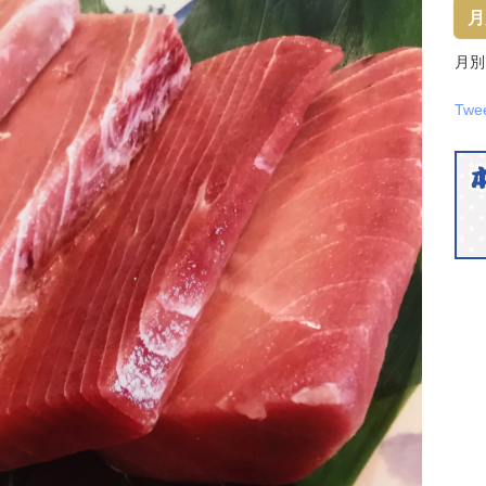
月
月別
Twe