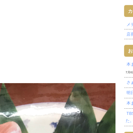
カ
メデ
店長
お
本
7月6
さ
明
本
T
た